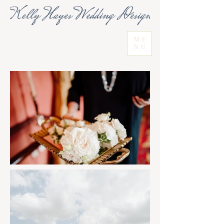
ME
NU